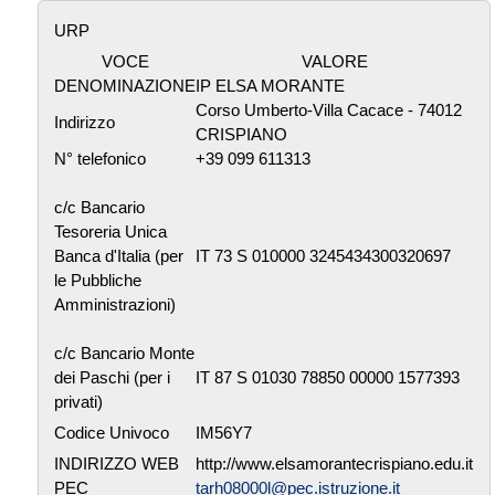
URP
VOCE
VALORE
DENOMINAZIONE
IP ELSA MORANTE
Corso Umberto-Villa Cacace - 74012
Indirizzo
CRISPIANO
N° telefonico
+39 099 611313
c/c Bancario
Tesoreria Unica
Banca d'Italia (per
IT 73 S 010000 3245434300320697
le Pubbliche
Amministrazioni)
c/c Bancario Monte
dei Paschi (per i
IT 87 S 01030 78850 00000 1577393
privati)
Codice Univoco
IM56Y7
INDIRIZZO WEB
http://www.elsamorantecrispiano.edu.it
PEC
tarh08000l@pec.istruzione.it