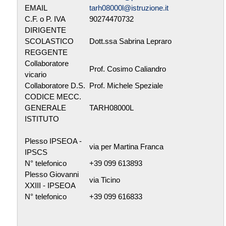
EMAIL
tarh08000l@istruzione.it
C.F. o P. IVA
90274470732
DIRIGENTE
SCOLASTICO
Dott.ssa Sabrina Lepraro
REGGENTE
Collaboratore
Prof. Cosimo Caliandro
vicario
Collaboratore D.S.
Prof. Michele Speziale
CODICE MECC.
GENERALE
TARH08000L
ISTITUTO
Plesso IPSEOA -
via per Martina Franca
IPSCS
N° telefonico
+39 099 613893
Plesso Giovanni
via Ticino
XXIII - IPSEOA
N° telefonico
+39 099 616833