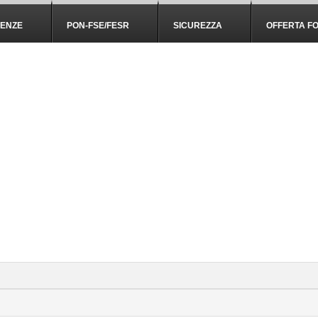
IENZE
PON-FSE/FESR
SICUREZZA
OFFERTA F