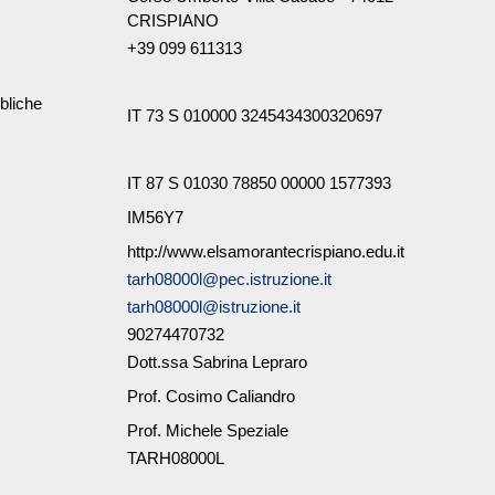
CRISPIANO
+39 099 611313
bliche
IT 73 S 010000 3245434300320697
IT 87 S 01030 78850 00000 1577393
IM56Y7
http://www.elsamorantecrispiano.edu.it
tarh08000l@pec.istruzione.it
tarh08000l@istruzione.it
90274470732
Dott.ssa Sabrina Lepraro
Prof. Cosimo Caliandro
Prof. Michele Speziale
TARH08000L