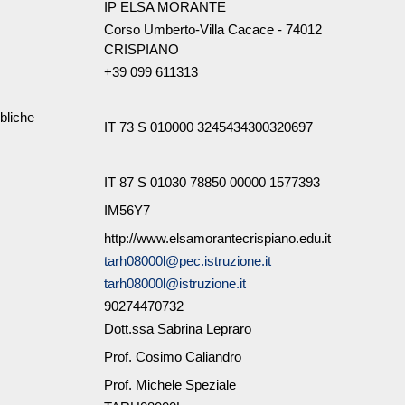
IP ELSA MORANTE
Corso Umberto-Villa Cacace - 74012
CRISPIANO
+39 099 611313
bliche
IT 73 S 010000 3245434300320697
IT 87 S 01030 78850 00000 1577393
IM56Y7
http://www.elsamorantecrispiano.edu.it
tarh08000l@pec.istruzione.it
tarh08000l@istruzione.it
90274470732
Dott.ssa Sabrina Lepraro
Prof. Cosimo Caliandro
Prof. Michele Speziale