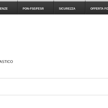
IENZE
PON-FSE/FESR
SICUREZZA
OFFERTA F
ASTICO