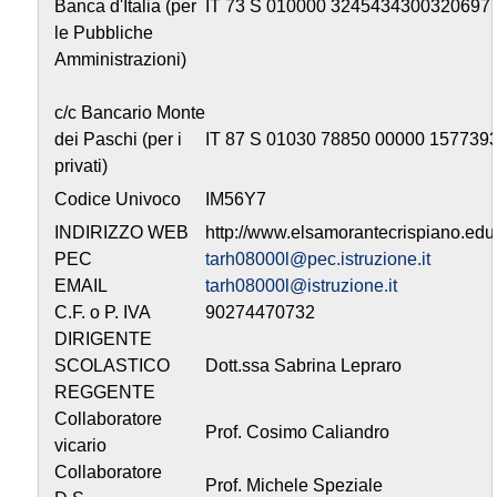
Banca d'Italia (per
IT 73 S 010000 3245434300320697
le Pubbliche
Amministrazioni)
c/c Bancario Monte
dei Paschi (per i
IT 87 S 01030 78850 00000 157739
privati)
Codice Univoco
IM56Y7
INDIRIZZO WEB
http://www.elsamorantecrispiano.edu.
PEC
tarh08000l@pec.istruzione.it
EMAIL
tarh08000l@istruzione.it
C.F. o P. IVA
90274470732
DIRIGENTE
SCOLASTICO
Dott.ssa Sabrina Lepraro
REGGENTE
Collaboratore
Prof. Cosimo Caliandro
vicario
Collaboratore
Prof. Michele Speziale