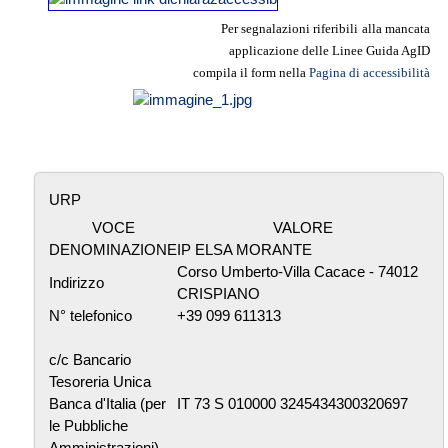
Per segnalazioni riferibili
alla mancata
applicazione delle Linee
Guida AgID
compila il form nella
Pagina di accessibilità
URP
VOCE
VALORE
DENOMINAZIONE
IP ELSA MORANTE
Corso Umberto-Villa Cacace - 74012
Indirizzo
CRISPIANO
N° telefonico
+39 099 611313
c/c Bancario
Tesoreria Unica
Banca d'Italia (per
IT 73 S 010000 3245434300320697
le Pubbliche
Amministrazioni)