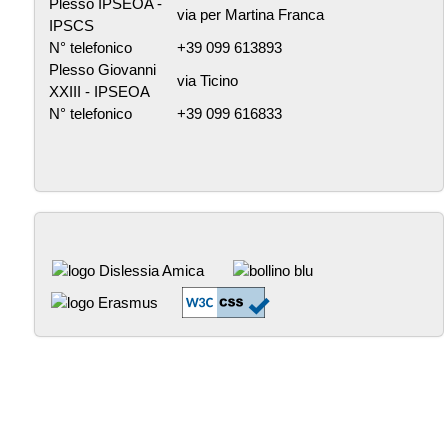
Plesso IPSEOA -
via per Martina Franca
IPSCS
N° telefonico
+39 099 613893
Plesso Giovanni
via Ticino
XXIII - IPSEOA
N° telefonico
+39 099 616833