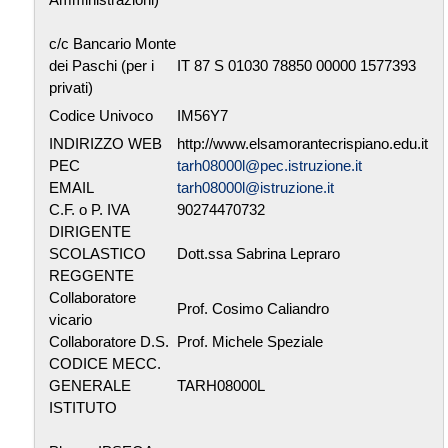
c/c Bancario Monte
dei Paschi (per i
IT 87 S 01030 78850 00000 1577393
privati)
Codice Univoco
IM56Y7
INDIRIZZO WEB
http://www.elsamorantecrispiano.edu.it
PEC
tarh08000l@pec.istruzione.it
EMAIL
tarh08000l@istruzione.it
C.F. o P. IVA
90274470732
DIRIGENTE
SCOLASTICO
Dott.ssa Sabrina Lepraro
REGGENTE
Collaboratore
Prof. Cosimo Caliandro
vicario
Collaboratore D.S.
Prof. Michele Speziale
CODICE MECC.
GENERALE
TARH08000L
ISTITUTO