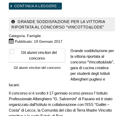
CONTINUA A LEGGERE ..
GRANDE SODDISFAZIONE PER LA VITTORIA
RIPORTATA AL CONCORSO “VINCOTTO&LODE”
Categoria:
Famiglie
Pubblicato: 19 Gennaio 2017
Grande soddisfazione per
la vittoria riportata al
concorso “Vincotto&lode”,
gara di cucina creativa
Gli alunni vincitori del concorso
per studenti degli Istituti
Alberghieri pugliesi e
lucani.
Il concorso si è svolto il 17 gennaio scorso presso l’ Istituto
Professionale Alberghiero “G. Salvemini” di Fasano ed è stato
organizzato dall’Istituto in collaborazione con l'IISS “Galilei –
Costa” di Lecce, la Comunità del cibo di Terra Madre Vincotto
primitivo e la sede Eataly di Bari.