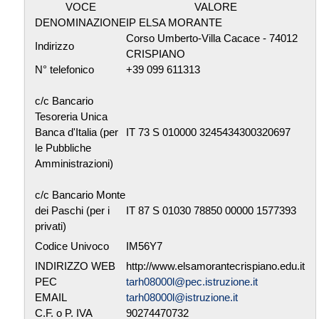
VOCE
VALORE
DENOMINAZIONE
IP ELSA MORANTE
Corso Umberto-Villa Cacace - 74012
Indirizzo
CRISPIANO
N° telefonico
+39 099 611313
c/c Bancario
Tesoreria Unica
Banca d'Italia (per
IT 73 S 010000 3245434300320697
le Pubbliche
Amministrazioni)
c/c Bancario Monte
dei Paschi (per i
IT 87 S 01030 78850 00000 1577393
privati)
Codice Univoco
IM56Y7
INDIRIZZO WEB
http://www.elsamorantecrispiano.edu.it
PEC
tarh08000l@pec.istruzione.it
EMAIL
tarh08000l@istruzione.it
C.F. o P. IVA
90274470732