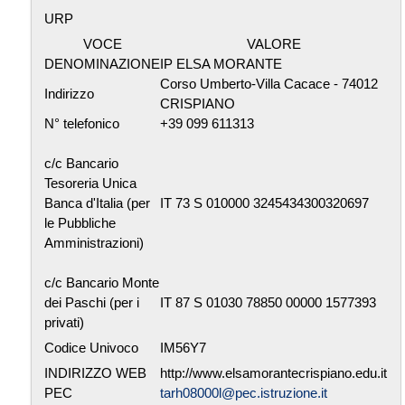
URP
VOCE
VALORE
DENOMINAZIONE
IP ELSA MORANTE
Corso Umberto-Villa Cacace - 74012
Indirizzo
CRISPIANO
N° telefonico
+39 099 611313
c/c Bancario
Tesoreria Unica
Banca d'Italia (per
IT 73 S 010000 3245434300320697
le Pubbliche
Amministrazioni)
c/c Bancario Monte
dei Paschi (per i
IT 87 S 01030 78850 00000 1577393
privati)
Codice Univoco
IM56Y7
INDIRIZZO WEB
http://www.elsamorantecrispiano.edu.it
PEC
tarh08000l@pec.istruzione.it