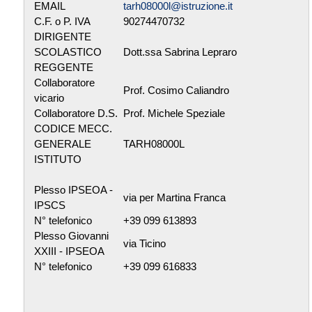
EMAIL
tarh08000l@istruzione.it
C.F. o P. IVA
90274470732
DIRIGENTE
SCOLASTICO
Dott.ssa Sabrina Lepraro
REGGENTE
Collaboratore
Prof. Cosimo Caliandro
vicario
Collaboratore D.S.
Prof. Michele Speziale
CODICE MECC.
GENERALE
TARH08000L
ISTITUTO
Plesso IPSEOA -
via per Martina Franca
IPSCS
N° telefonico
+39 099 613893
Plesso Giovanni
via Ticino
XXIII - IPSEOA
N° telefonico
+39 099 616833